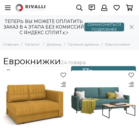
Диваны
Прямые диваны
ТЕПЕРЬ ВЫ МОЖЕТЕ ОПЛАТИТЬ
ОЗНАКОМИТЬСЯ
Все товары
Все товары
ЗАКАЗ В 4 ЭТАПА БЕЗ КОМИССИЙ
ПОДРОБНЕЕ
С ЯНДЕКС СПЛИТ.👉
Прямые диваны
Аккордеоны
Еврокнижки
Угловые диваны
Главная
Каталог
Диваны
Прямые диваны
Еврокнижки
Клик-Кляк
Модульные диваны
2-х местные
Кушетки
Еврокнижки
повышенный комфорт
Фильтр товаров