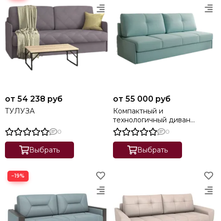
от 54 238 руб
от 55 000 руб
ТУЛУЗА
Компактный и
технологичный диван
еврокнижка "Данте"
0
0
Выбрать
Выбрать
−19%