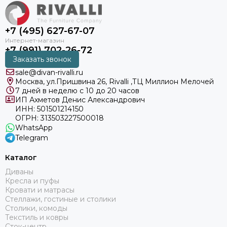
+7 (495) 627-67-07
+7 (991) 702-26-72
Заказать звонок
sale@divan-rivalli.ru
Москва, ул.Пришвина 26, Rivalli ,ТЦ Миллион Мелочей
7 дней в неделю с 10 до 20 часов
ИП Ахметов Денис Александрович
ИНН: 501501214150
ОГРН: 313503227500018
WhatsApp
Telegram
Каталог
Диваны
Кресла и пуфы
Кровати и матрасы
Стеллажи, гостиные и столики
Столики, комоды
Текстиль и ковры
Сток-центр