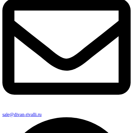
sale@divan-rivalli.ru