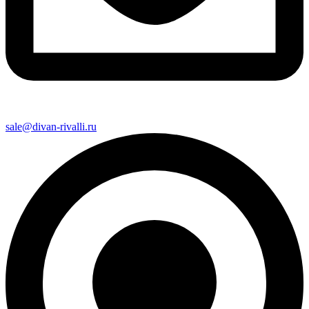
sale@divan-rivalli.ru