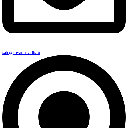
sale@divan-rivalli.ru