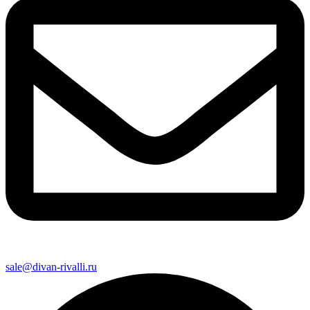
sale@divan-rivalli.ru