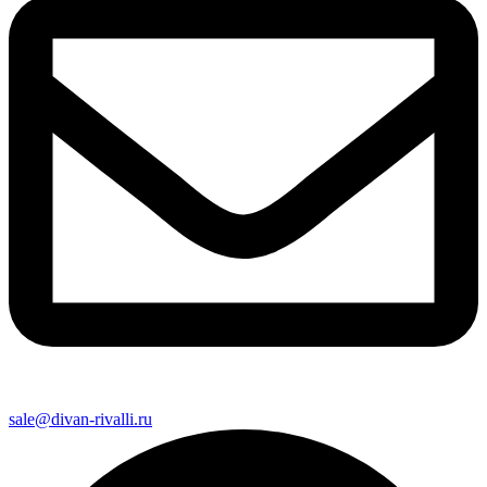
sale@divan-rivalli.ru