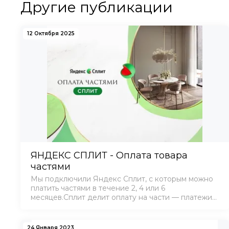
Другие публикации
12 Октября 2025
ЯНДЕКС СПЛИТ - Оплата товара
частями
Мы подключили Яндекс Сплит, с которым можно
платить частями в течение 2, 4 или 6
месяцев.Сплит делит оплату на части — платежи
можно вносить постепенно. Это не кредит и не
рассрочка, поэтому у него нет анкет, проверки
кредитно…
24 Января 2023