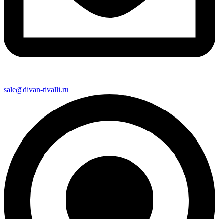
sale@divan-rivalli.ru