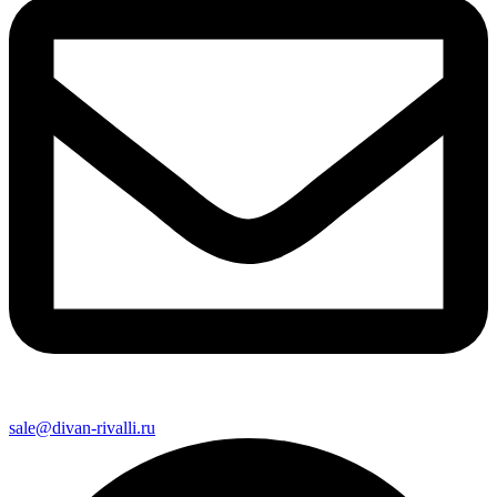
sale@divan-rivalli.ru