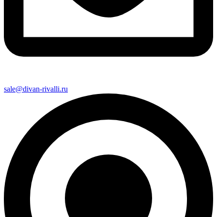
sale@divan-rivalli.ru