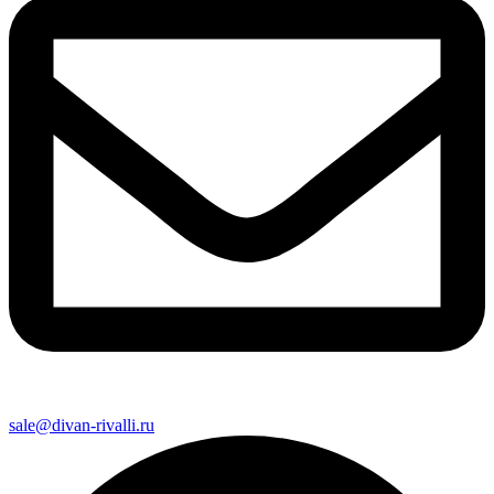
sale@divan-rivalli.ru