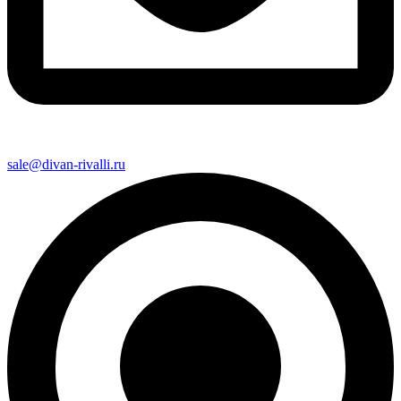
sale@divan-rivalli.ru