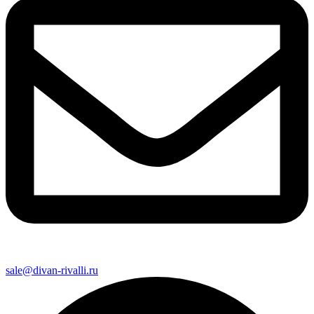
sale@divan-rivalli.ru