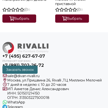
приставной
0
0
Выбрать
Выбрать
+7 (495) 627-67-07
+7 (991) 702-26-72
Заказать звонок
sale@divan-rivalli.ru
Москва, ул.Пришвина 26, Rivalli ,ТЦ Миллион Мелочей
7 дней в неделю с 10 до 20 часов
ИП Ахметов Денис Александрович
ИНН: 501501214150
ОГРН: 313503227500018
WhatsApp
Telegram