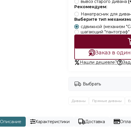
вывоз старого дивана
(
Рекомендуем:
Наматрасник для дива
Выберите тип механизм
сдвижной (механизм "С
шагающий "пантограф" 
Заказ в один
Нашли дешевле?
Зад
Выбрать
Диваны
Прямые диваны
Е
Описание
Характеристики
Доставка
Опла