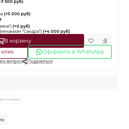
+
3 500 руб
)
на
(+
5 000 руб
)
а
аяна")
(+
0 руб
)
(механизм "Сандра")
(+
4 000 руб
)
В корзину
 клик
Оформить в WhatsApp
ать вопрос
Поделиться
врокнижки
та