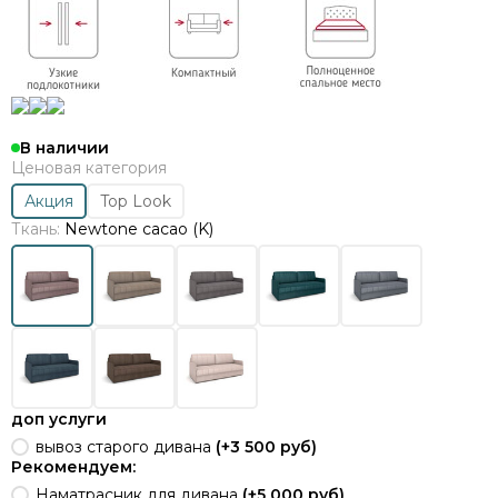
В наличии
Ценовая категория
Акция
Top Look
Ткань:
Newtonе cacao (K)
доп услуги
вывоз старого дивана
(+
3 500 руб
)
Рекомендуем:
Наматрасник для дивана
(+
5 000 руб
)