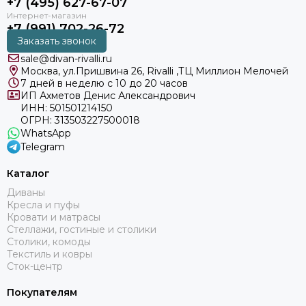
+7 (495) 627-67-07
+7 (991) 702-26-72
Заказать звонок
sale@divan-rivalli.ru
Москва, ул.Пришвина 26, Rivalli ,ТЦ Миллион Мелочей
7 дней в неделю с 10 до 20 часов
ИП Ахметов Денис Александрович
ИНН: 501501214150
ОГРН: 313503227500018
WhatsApp
Telegram
Каталог
Диваны
Кресла и пуфы
Кровати и матрасы
Стеллажи, гостиные и столики
Столики, комоды
Текстиль и ковры
Сток-центр
Покупателям