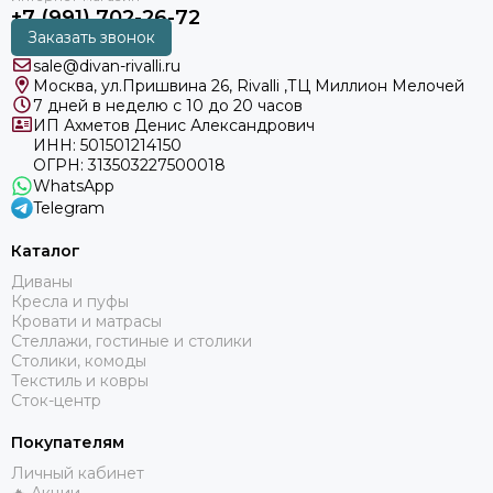
+7 (991) 702-26-72
Заказать звонок
sale@divan-rivalli.ru
Москва, ул.Пришвина 26, Rivalli ,ТЦ Миллион Мелочей
7 дней в неделю с 10 до 20 часов
ИП Ахметов Денис Александрович
ИНН: 501501214150
ОГРН: 313503227500018
WhatsApp
Telegram
Каталог
Диваны
Кресла и пуфы
Кровати и матрасы
Стеллажи, гостиные и столики
Столики, комоды
Текстиль и ковры
Сток-центр
Покупателям
Личный кабинет