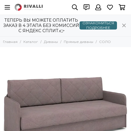
Диваны
Прямые диваны
ТЕПЕРЬ ВЫ МОЖЕТЕ ОПЛАТИТЬ
ОЗНАКОМИТЬСЯ
Все товары
Все товары
ЗАКАЗ В 4 ЭТАПА БЕЗ КОМИССИЙ
ПОДРОБНЕЕ
С ЯНДЕКС СПЛИТ.👉
Прямые диваны
Аккордеоны
Еврокнижки
Угловые диваны
Главная
Каталог
Диваны
Прямые диваны
СОЛО
Клик-Кляк
Модульные диваны
2-х местные
Кушетки
повышенный комфорт